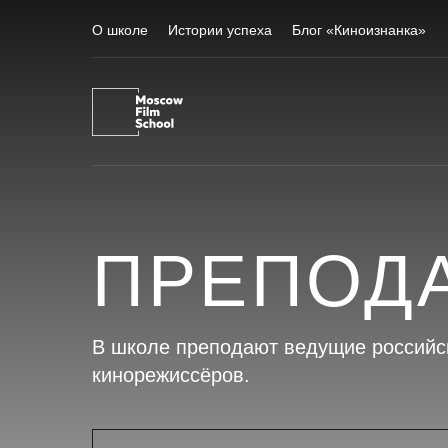
О школе
Истории успеха
Блог «Киноизнанка»
ПРЕПОД
В школе преподают ведущие российс
кинорежиссёров.