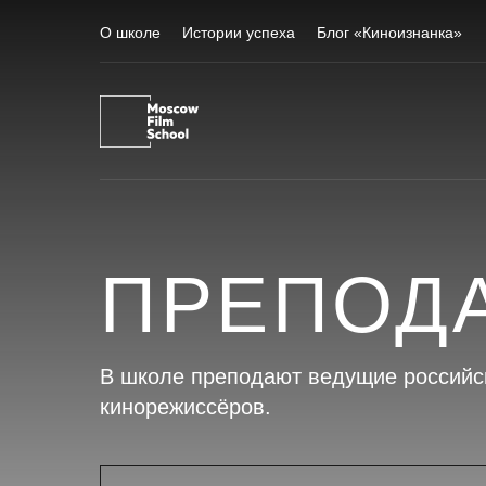
О школе
Истории успеха
Блог «Киноизнанка»
ПРЕПОД
В школе преподают ведущие российс
кинорежиссёров.