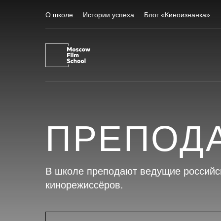
О школе
Истории успеха
Блог «Киноизнанка»
ПРЕПОД
В школе преподают ведущие российс
кинорежиссёров.