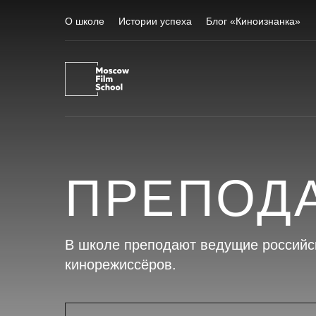
О школе
Истории успеха
Блог «Киноизнанка»
ПРЕПОД
В школе преподают ведущие российс
кинорежиссёров.