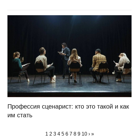
Профессия сценарист: кто это такой и как
им стать
1
2
3
4
5
6
7
8
9
10
›
»