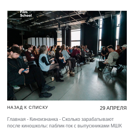
НАЗАД К СПИСКУ
29 АПРЕЛЯ
Главная -
Киноизнанка -
Сколько зарабатывают
после киношколы: паблик-ток с выпускниками МШК