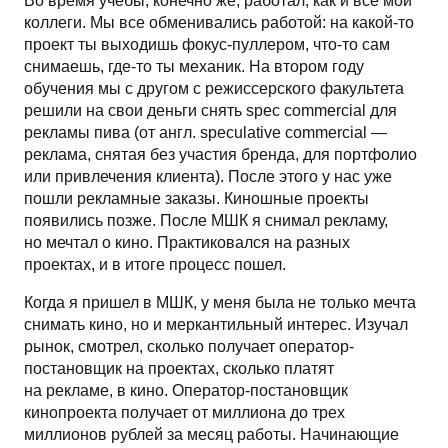
Во время учебы, конечно же, работал, как и все мои
коллеги. Мы все обменивались работой: на какой-то
проект ты выходишь фокус-пуллером, что-то сам
снимаешь, где-то ты механик. На втором году
обучения мы с другом с режиссерского факультета
решили на свои деньги снять spec commercial для
рекламы пива (от англ. speculative commercial —
реклама, снятая без участия бренда, для портфолио
или привлечения клиента). После этого у нас уже
пошли рекламные заказы. Киношные проекты
появились позже. После МШК я снимал рекламу,
но мечтал о кино. Практиковался на разных
проектах, и в итоге процесс пошел.
Когда я пришел в МШК, у меня была не только мечта
снимать кино, но и меркантильный интерес. Изучал
рынок, смотрел, сколько получает оператор-
постановщик на проектах, сколько платят
на рекламе, в кино. Оператор-постановщик
кинопроекта получает от миллиона до трех
миллионов рублей за месяц работы. Начинающие