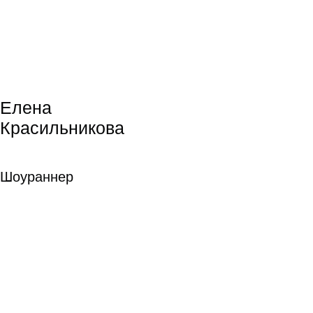
Режиссура
монтажа
Режиссура монтажа
Станислав Паушев
Станислав Паушев
подробнее
Звукорежиссура
Звукорежиссура