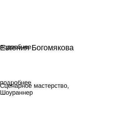
Сергей Малкин
Сергей Малкин
Режиссура
Режиссура
подробнее
подробнее
Соня Райзман