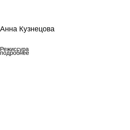
Мила Выборных
Мила Выборных
Режиссура
короткой формы
Режиссура
короткой формы