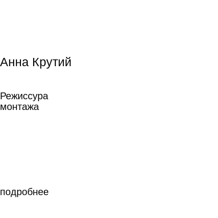
Юлия Идлис
Юлия Идлис
Сценарное
мастерство
подробнее
Сценарное мастерство
подробнее
Антон Полковников
Антон Полковников