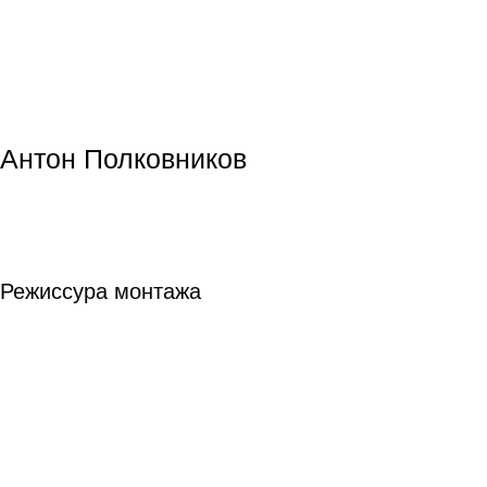
Владимир Мункуев
Владимир Мункуев
Режиссура
Режиссура
подробнее
Байбулат Батуллин
Байбулат Батуллин
Режиссура
Режиссура