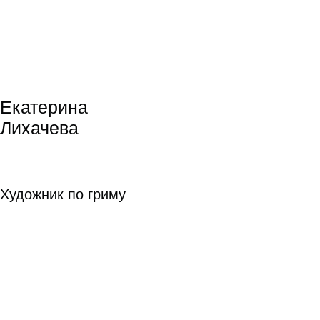
Соня Райзман
Режиссура
Режиссура
подробнее
Игорь Марченко
Игорь Марченко
Режиссура
Режиссура