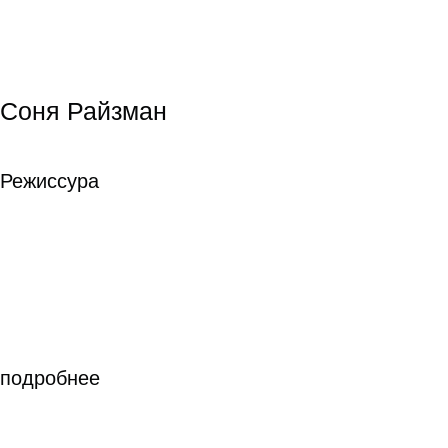
Антон Сазонов
Режиссура
Режиссура
подробнее
Оксана Мафагел
Оксана Мафагел
Шоураннер
Шоураннер
подробнее