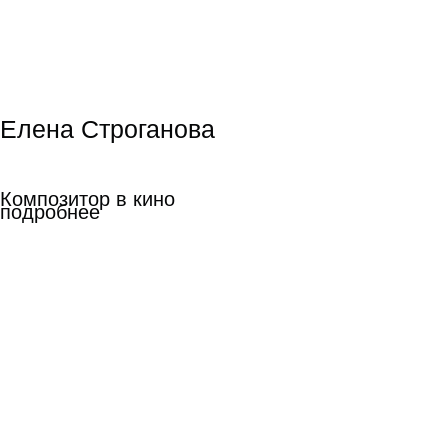
Сценарное мастерство,
Шоураннер
Екатерина
Лихачева
Екатерина
Лихачева
Художник по
гриму
Художник по гриму