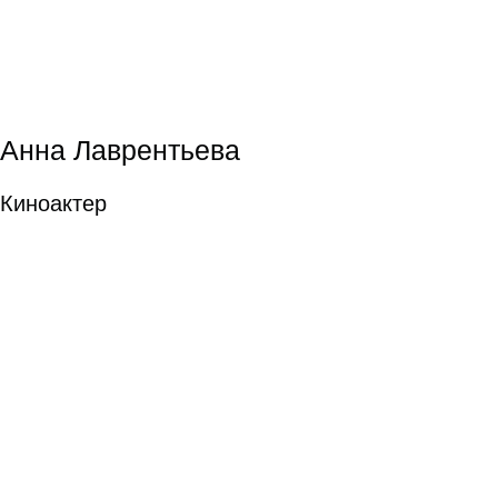
Композитор в кино
подробнее
Елена Строганова
Елена Строганова
Композитор в
кино
Композитор в кино
подробнее