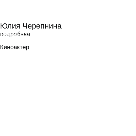
Баранов («Режиссура монтажа»)
Успехи выпускников Московской
школы кино в 2025 году:
«Говорит земля!» выпускников
программы «Шоураннер»
Максима Казанцева и
Александра Бережного: приз
от «России 1» и приз жюри «За
кинематографическую попытку
спасти нашу Землю».
«Последний фильм о любви»,
Сергей Малкин («Режиссура»):
приз за лучший сценарий
среди коротких метров.
«Чистый лист», Зинаида
Ястржембская («Киноактер»):
специальный приз жюри
с формулировкой «За яркий
актерский дебют».
«Вокруг руля», Елизавета