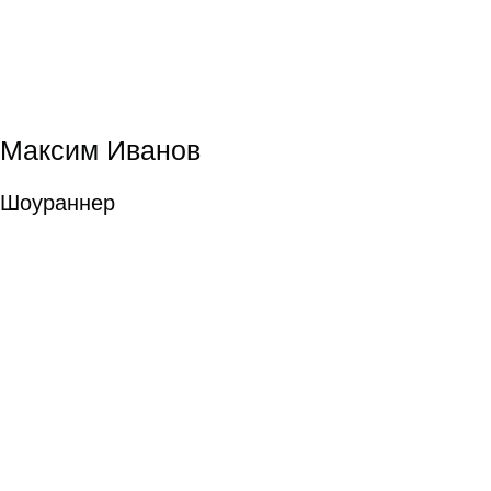
Юлия Сапонова
подробнее
Юлия Сапонова
Режиссура
Режиссура
Иван Синцов
подробнее
Иван Синцов
Композитор в
кино