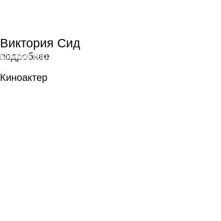
НАГРАДЫ ФЕСТИВАЛЯ
«КОРОЧЕ»
В конкурсной программе
полнометражных дебютов победил
фильм «Счастлив, когда ты нет»
Игоря Марченко («Режиссура»). Над
фильмом так же работали
выпускники Школы: Георгий Магала
(«Операторское искусство»), Софья
Райзман («Режиссура»), Максим