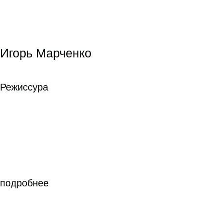
Евгений Млюков
Евгений Млюков
Операторское
искусство
Операторское
искусство