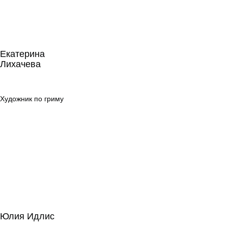
Екатерина
Лихачева
Екатерина
Лихачева
Художник по
гриму
Художник по гриму
Юлия Идлис
Юлия Идлис
Сценарное