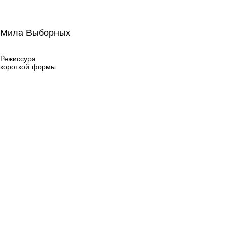
Мила Выборных
Мила Выборных
Режиссура
короткой формы
Режиссура
короткой формы