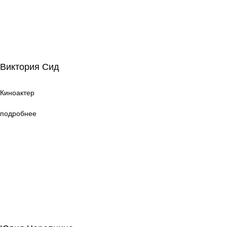
Виктория Сид
Виктория Сид
Киноактер
Киноактер
подробнее
Юлия Черепнина