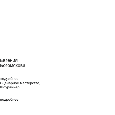
Евгения
Богомякова
Евгения
Богомякова
Сценарное
мастерство,
подробнее
Шоураннер
Сценарное мастерство,
Шоураннер
подробнее