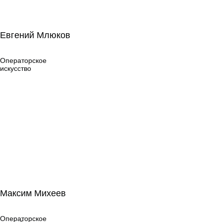
Евгений Млюков
Евгений Млюков
Операторское
искусство
Операторское
искусство
Максим Михеев
Максим Михеев
Операторское
искусство
Операторское