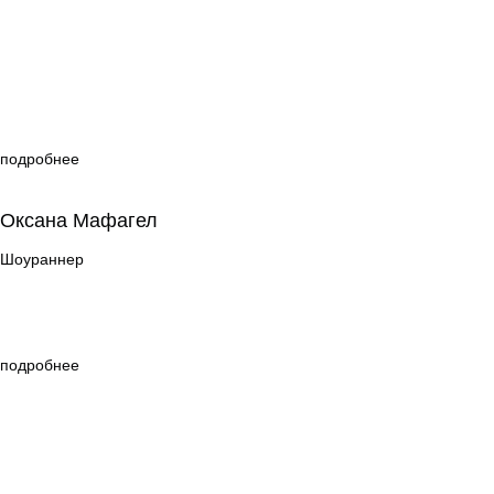
подробнее
Оксана Мафагел
Оксана Мафагел
Шоураннер
Шоураннер
подробнее