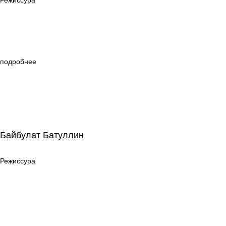
Режиссура
подробнее
Байбулат Батуллин
Байбулат Батуллин
Режиссура
Режиссура