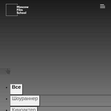
Все
Шоураннер
Киноактер