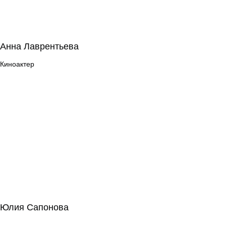
Анна Лаврентьева
Анна Лаврентьева
Киноактер
Киноактер
Юлия Сапонова
Юлия Сапонова
Режиссура