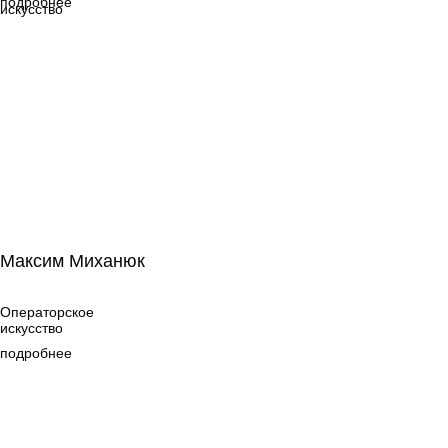
подробнее
искусство
Максим Миханюк
Максим Миханюк
Операторское
искусство
Операторское
искусство
подробнее