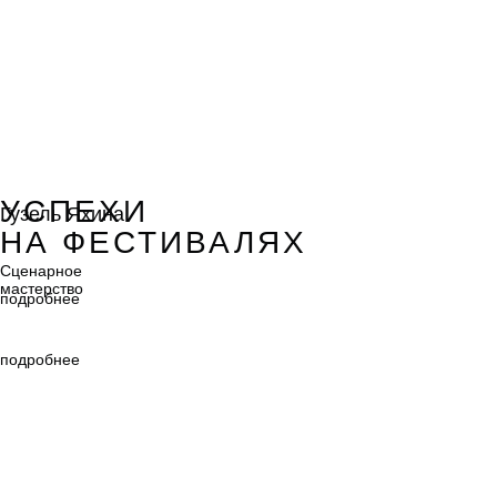
Гузель Яхина
УСПЕХИ
Гузель Яхина
НА ФЕСТИВАЛЯХ
Сценарное
мастерство
Сценарное
мастерство
подробнее
подробнее