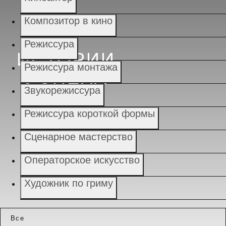
Композитор в кино
Режиссура
ИСТОРИИ
Режиссура монтажа
УСПЕХА
Звукорежиссура
Режиссура короткой формы
Сценарное мастерство
Операторское искусство
Художник по гриму