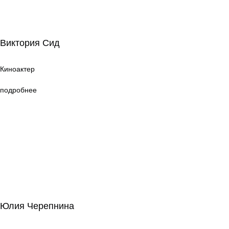
Виктория Сид
Виктория Сид
Киноактер
Киноактер
подробнее
Юлия Черепнина
Юлия Черепнина
Киноактер