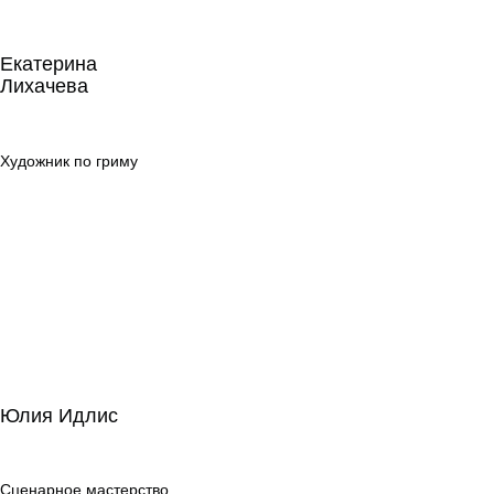
Екатерина
Лихачева
Екатерина
Лихачева
Художник по
гриму
Художник по гриму
Юлия Идлис
Юлия Идлис
Сценарное
мастерство
Сценарное мастерство