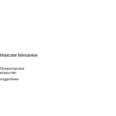
Максим Миханюк
Максим Миханюк
Операторское
искусство
Операторское
искусство
подробнее