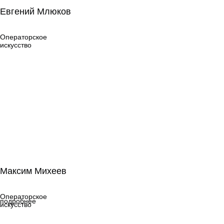
Евгений Млюков
Евгений Млюков
Операторское
искусство
Операторское
искусство
Максим Михеев
Максим Михеев
Операторское
искусство
Операторское
подробнее
искусство