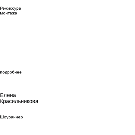
монтажа
Режиссура
монтажа
подробнее
Елена
Красильникова
Елена
Красильникова
Шоураннер
Шоураннер