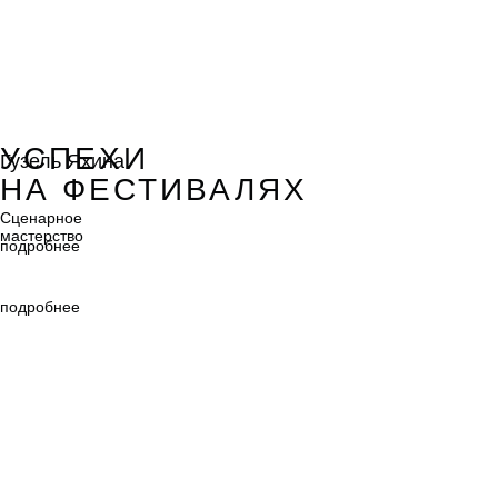
Гузель Яхина
УСПЕХИ
Гузель Яхина
НА ФЕСТИВАЛЯХ
Сценарное
мастерство
Сценарное
мастерство
подробнее
подробнее
Мила Выборных