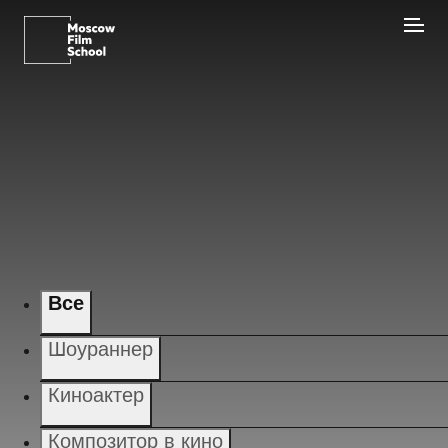
Все
Шоураннер
Киноактер
Композитор в кино