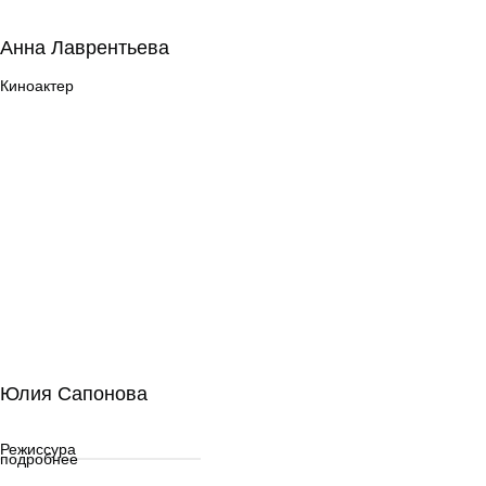
Анна Лаврентьева
Анна Лаврентьева
Киноактер
Киноактер
Юлия Сапонова
Юлия Сапонова
Режиссура
Режиссура
подробнее