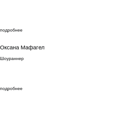
подробнее
Оксана Мафагел
Оксана Мафагел
Шоураннер
Шоураннер
подробнее