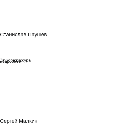
Станислав Паушев
Станислав Паушев
Звукорежиссура
Звукорежиссура
подробнее
Сергей Малкин
Сергей Малкин
Режиссура