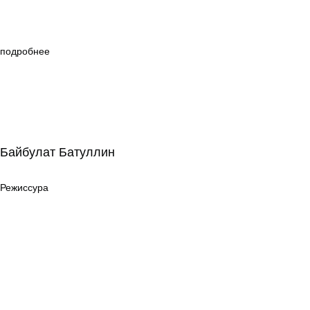
подробнее
Байбулат Батуллин
Байбулат Батуллин
Режиссура
Режиссура