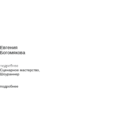
Евгения
Богомякова
Евгения
Богомякова
Сценарное
мастерство,
подробнее
Шоураннер
Сценарное мастерство,
Шоураннер
подробнее