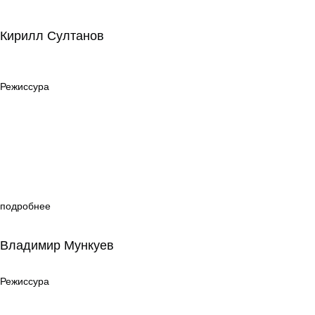
Кирилл Султанов
Кирилл Султанов
Режиссура
Режиссура
подробнее
Владимир Мункуев
Владимир Мункуев
Режиссура
Режиссура