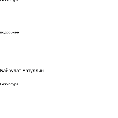
Режиссура
подробнее
Байбулат Батуллин
Байбулат Батуллин
Режиссура
Режиссура