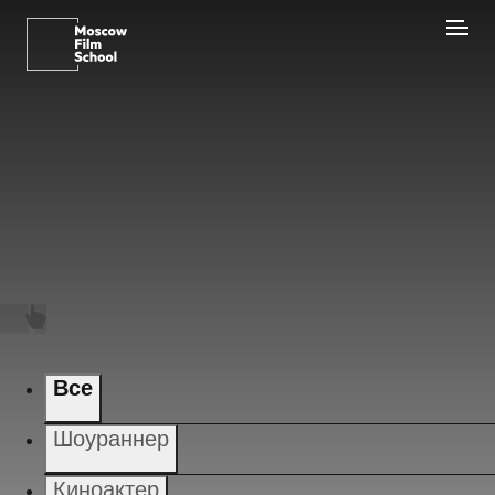
Все
Шоураннер
Киноактер