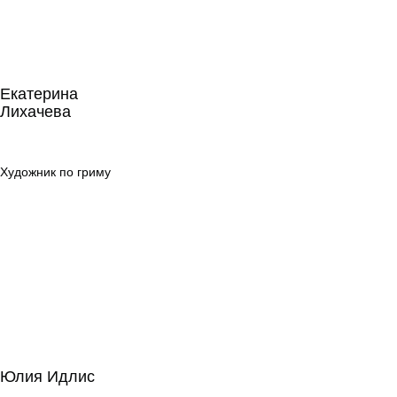
Екатерина
Лихачева
Екатерина
Лихачева
Художник по
гриму
Художник по гриму
Юлия Идлис
Юлия Идлис
Сценарное