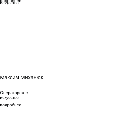
подробнее
искусство
Максим Миханюк
Максим Миханюк
Операторское
искусство
Операторское
искусство
подробнее