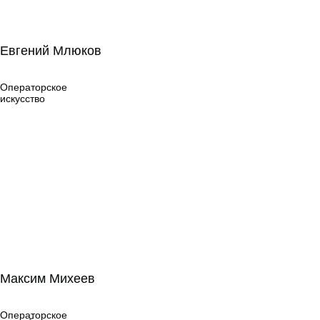
Евгений Млюков
Евгений Млюков
Операторское
искусство
Операторское
искусство
Максим Михеев
Максим Михеев
Операторское
искусство
Операторское