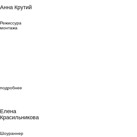
Анна Крутий
Анна Крутий
Режиссура
монтажа
Режиссура
монтажа
подробнее
Елена
Красильникова
Елена
Красильникова
Шоураннер
Шоураннер