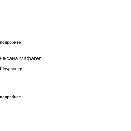
подробнее
Оксана Мафагел
Оксана Мафагел
Шоураннер
Шоураннер
подробнее