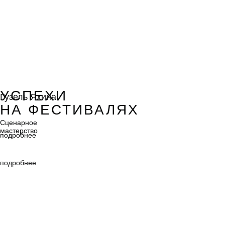
Гузель Яхина
УСПЕХИ
Гузель Яхина
НА ФЕСТИВАЛЯХ
Сценарное
мастерство
Сценарное
мастерство
подробнее
подробнее