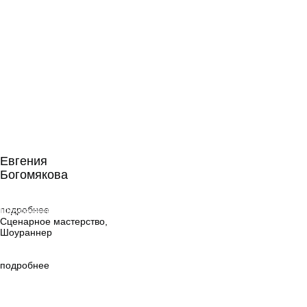
Евгения
Богомякова
Евгения
Богомякова
Сценарное
мастерство,
подробнее
Шоураннер
Сценарное мастерство,
Шоураннер
подробнее