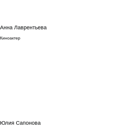
Анна Лаврентьева
Анна Лаврентьева
Киноактер
Киноактер
Юлия Сапонова
Юлия Сапонова
Режиссура