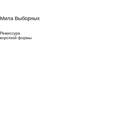
Мила Выборных
Мила Выборных
Режиссура
короткой формы
Режиссура
короткой формы