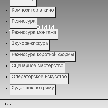
Композитор в кино
Режиссура
ИСТОРИИ
Режиссура монтажа
УСПЕХА
Звукорежиссура
Режиссура короткой формы
Сценарное мастерство
Операторское искусство
Художник по гриму