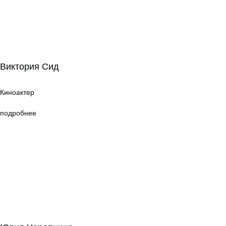
Виктория Сид
Виктория Сид
Киноактер
Киноактер
подробнее
Юлия Черепнина