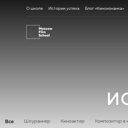
О школе
Истории успеха
Блог «Киноизнанка»
И
подробнее
Все
Шоураннер
Киноактер
Композитор в 