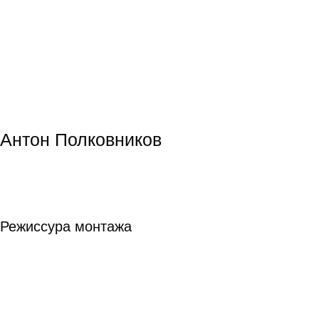
Владимир Мункуев
Владимир Мункуев
Режиссура
Режиссура
подробнее
Байбулат Батуллин
Байбулат Батуллин
Режиссура