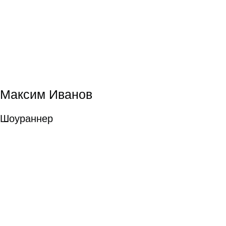
Юлия Сапонова
подробнее
Юлия Сапонова
Режиссура
Режиссура
Иван Синцов
подробнее