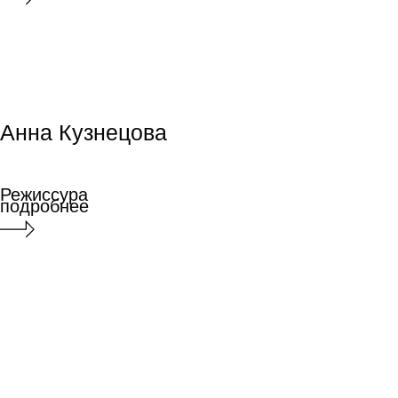
Мила Выборных
Мила Выборных
Режиссура
короткой формы
Режиссура
короткой формы