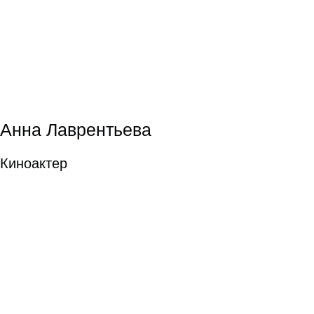
Иван Синцов
Композитор в
кино
Композитор в кино
подробнее
Елена Строганова
Елена Строганова
Композитор в
кино
Композитор в кино
подробнее