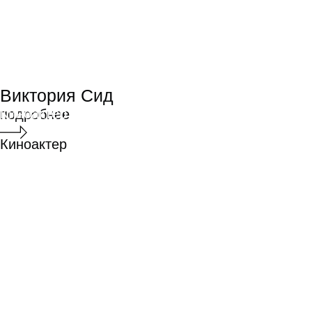
НАГРАДЫ ФЕСТИВАЛЯ
«КОРОЧЕ»
В конкурсной программе
полнометражных дебютов победил
фильм «Счастлив, когда ты нет»
Игоря Марченко («Режиссура»). Над
фильмом так же работали
выпускники Школы: Георгий Магала