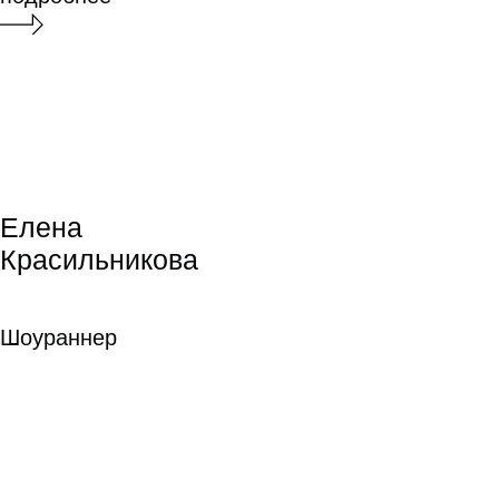
Антон Полковников
Режиссура
монтажа
Режиссура монтажа
Станислав Паушев
Станислав Паушев
подробнее
Звукорежиссура
Звукорежиссура