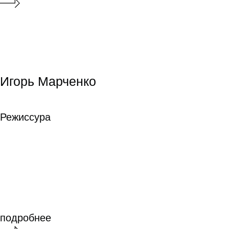
Евгений Млюков
Евгений Млюков
Операторское
искусство
Операторское
искусство