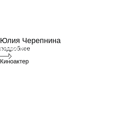
(«Операторское искусство»), Софья
Райзман («Режиссура»), Максим
Баранов («Режиссура монтажа»)
Успехи выпускников Московской
школы кино в 2025 году:
«Говорит земля!» выпускников
программы «Шоураннер»
Максима Казанцева и
Александра Бережного: приз
от «России 1» и приз жюри «За
кинематографическую попытку
спасти нашу Землю».
«Последний фильм о любви»,
Сергей Малкин («Режиссура»):
приз за лучший сценарий
среди коротких метров.
«Чистый лист», Зинаида
Ястржембская («Киноактер»):
специальный приз жюри
с формулировкой «За яркий
актерский дебют».