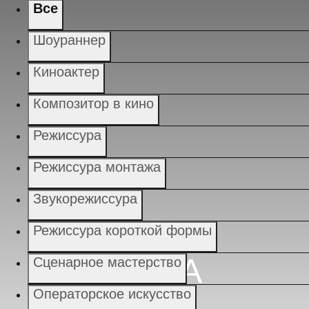
Все
Шоураннер
Киноактер
ИСТОРИИ
УСПЕХА
Композитор в кино
Режиссура
Режиссура монтажа
Звукорежиссура
Режиссура короткой формы
Сценарное мастерство
Операторское искусство