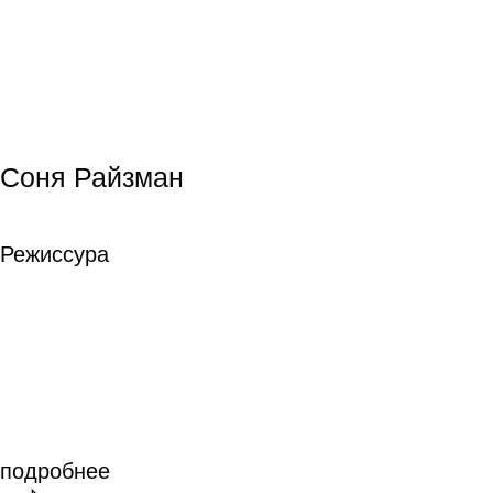
Антон Сазонов
Антон Сазонов
Режиссура
Режиссура
подробнее
Оксана Мафагел
Оксана Мафагел
Шоураннер
Шоураннер
подробнее