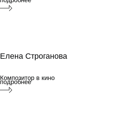
мастерство,
Шоураннер
подробнее
Сценарное мастерство,
Шоураннер
Екатерина
Лихачева
Екатерина
Лихачева
Художник по
гриму
Художник по гриму