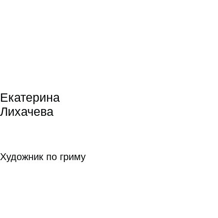
Соня Райзман
Соня Райзман
Режиссура
Режиссура
подробнее
Игорь Марченко
Игорь Марченко
Режиссура
Режиссура