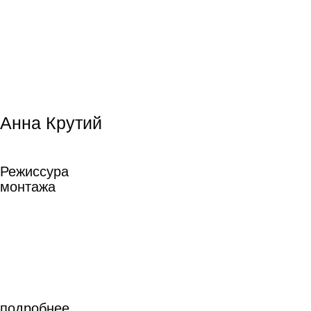
Юлия Идлис
Юлия Идлис
Сценарное
мастерство
подробнее
Сценарное мастерство
подробнее
Антон Полковников