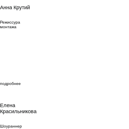
Анна Крутий
Анна Крутий
Режиссура
монтажа
Режиссура
монтажа
подробнее
Елена
Красильникова
Елена
Красильникова
Шоураннер
Шоураннер