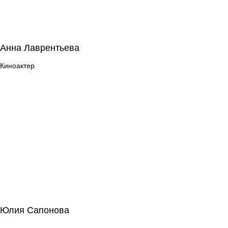
Анна Лаврентьева
Анна Лаврентьева
Киноактер
Киноактер
Юлия Сапонова
Юлия Сапонова
Режиссура