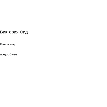
Виктория Сид
Виктория Сид
Киноактер
Киноактер
подробнее
Юлия Черепнина