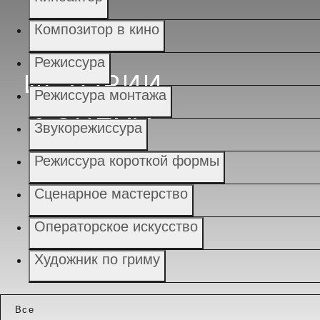
Композитор в кино
Режиссура
ИСТОРИИ
Режиссура монтажа
УСПЕХА
Звукорежиссура
Режиссура короткой формы
Сценарное мастерство
Операторское искусство
Художник по гриму