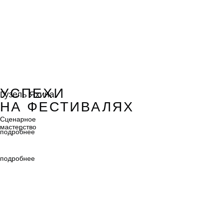
Гузель Яхина
УСПЕХИ
Гузель Яхина
НА ФЕСТИВАЛЯХ
Сценарное
мастерство
Сценарное
мастерство
подробнее
подробнее