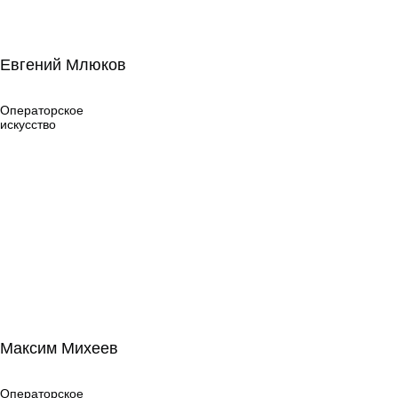
Евгений Млюков
Евгений Млюков
Операторское
искусство
Операторское
искусство
Максим Михеев
Максим Михеев
Операторское
искусство
Операторское