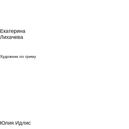
Екатерина
Лихачева
Екатерина
Лихачева
Художник по
гриму
Художник по гриму
Юлия Идлис
Юлия Идлис
Сценарное