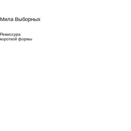
Мила Выборных
Мила Выборных
Режиссура
короткой формы
Режиссура
короткой формы