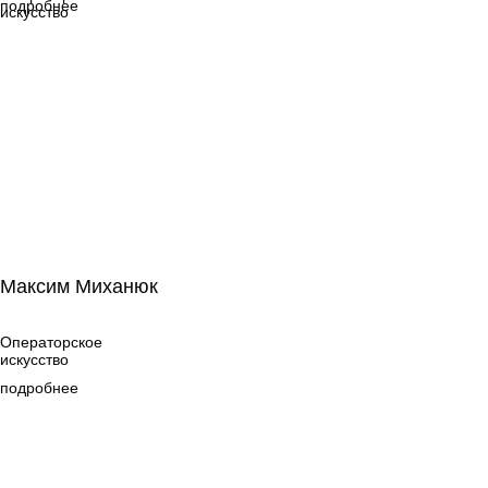
подробнее
искусство
Максим Миханюк
Максим Миханюк
Операторское
искусство
Операторское
искусство
подробнее