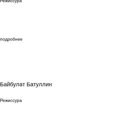
Режиссура
подробнее
Байбулат Батуллин
Байбулат Батуллин
Режиссура
Режиссура