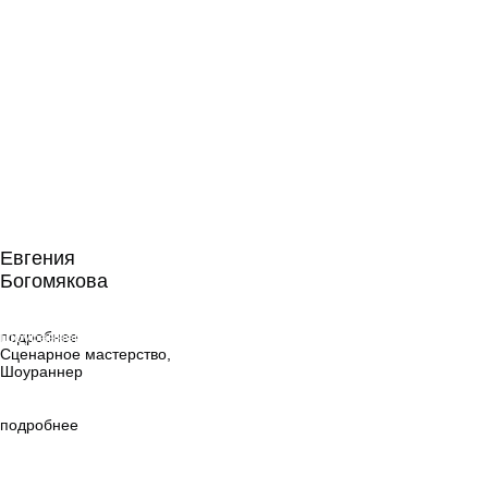
Евгения
Богомякова
Евгения
Богомякова
Сценарное
мастерство,
подробнее
Шоураннер
Сценарное мастерство,
Шоураннер
подробнее