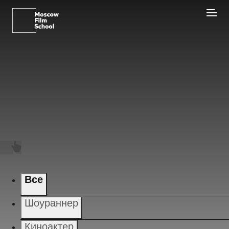
Все
Шоураннер
Киноактер