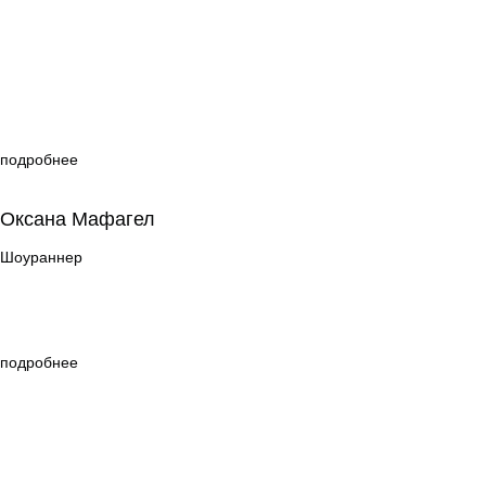
подробнее
Оксана Мафагел
Оксана Мафагел
Шоураннер
Шоураннер
подробнее