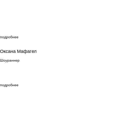
подробнее
Оксана Мафагел
Оксана Мафагел
Шоураннер
Шоураннер
подробнее