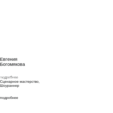
Евгения
Богомякова
Евгения
Богомякова
Сценарное
мастерство,
подробнее
Шоураннер
Сценарное мастерство,
Шоураннер
подробнее