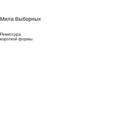
Мила Выборных
Мила Выборных
Режиссура
короткой формы
Режиссура
короткой формы