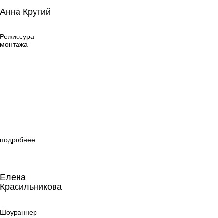
Анна Крутий
Анна Крутий
Режиссура
монтажа
Режиссура
монтажа
подробнее
Елена
Красильникова
Елена
Красильникова
Шоураннер
Шоураннер