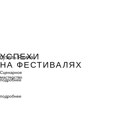
Гузель Яхина
УСПЕХИ
Гузель Яхина
НА ФЕСТИВАЛЯХ
Сценарное
мастерство
Сценарное
мастерство
подробнее
подробнее