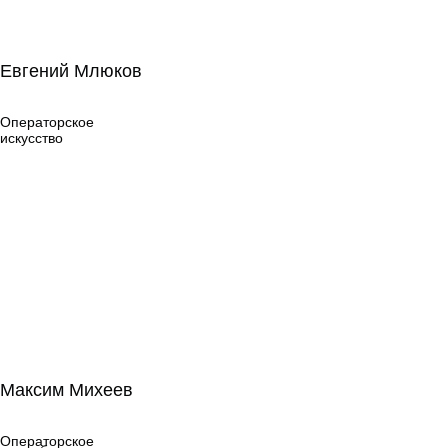
Евгений Млюков
Евгений Млюков
Операторское
искусство
Операторское
искусство
Максим Михеев
Максим Михеев
Операторское
искусство
Операторское