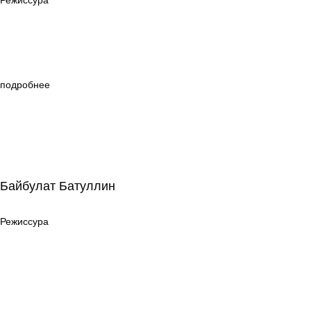
Режиссура
подробнее
Байбулат Батуллин
Байбулат Батуллин
Режиссура
Режиссура