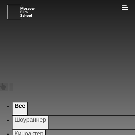
Все
Шоураннер
Киноактер