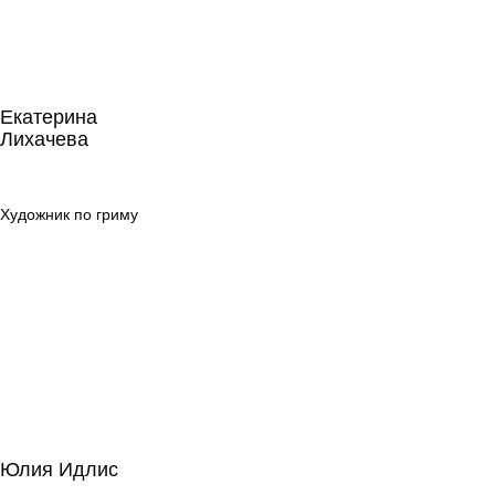
Екатерина
Лихачева
Екатерина
Лихачева
Художник по
гриму
Художник по гриму
Юлия Идлис
Юлия Идлис
Сценарное