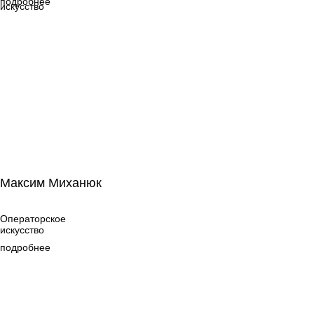
подробнее
искусство
Максим Миханюк
Максим Миханюк
Операторское
искусство
Операторское
искусство
подробнее