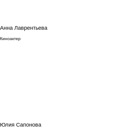
Анна Лаврентьева
Анна Лаврентьева
Киноактер
Киноактер
Юлия Сапонова
Юлия Сапонова
Режиссура