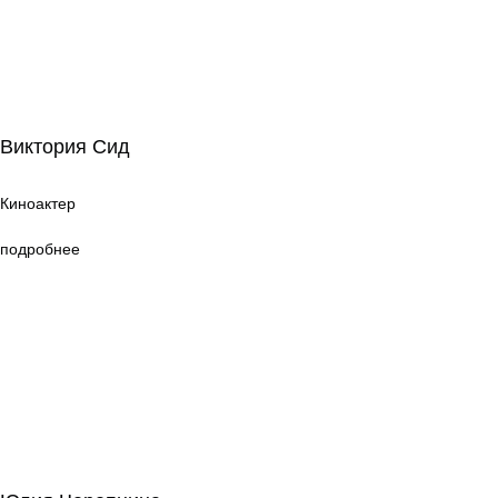
Виктория Сид
Виктория Сид
Киноактер
Киноактер
подробнее
Юлия Черепнина