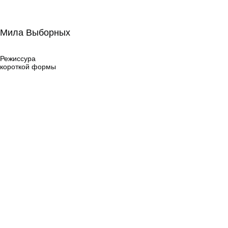
Мила Выборных
Мила Выборных
Режиссура
короткой формы
Режиссура
короткой формы