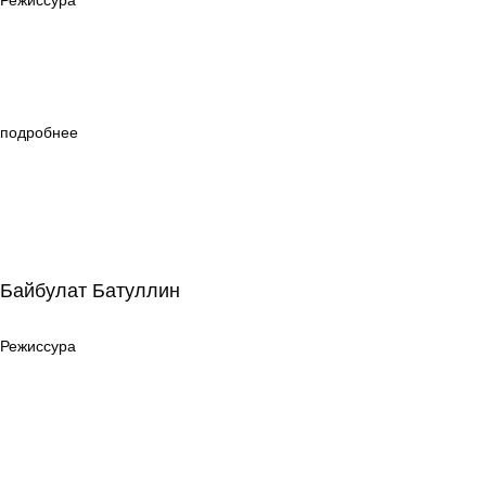
Режиссура
подробнее
Байбулат Батуллин
Байбулат Батуллин
Режиссура
Режиссура