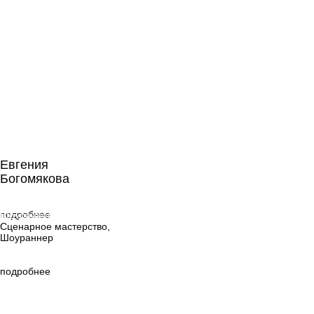
Евгения
Богомякова
Евгения
Богомякова
Сценарное
мастерство,
подробнее
Шоураннер
Сценарное мастерство,
Шоураннер
подробнее