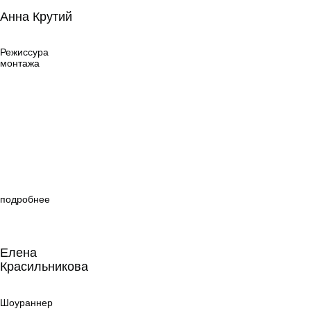
Анна Крутий
Анна Крутий
Режиссура
монтажа
Режиссура
монтажа
подробнее
Елена
Красильникова
Елена
Красильникова
Шоураннер
Шоураннер