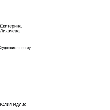
Екатерина
Лихачева
Екатерина
Лихачева
Художник по
гриму
Художник по гриму
Юлия Идлис
Юлия Идлис
Сценарное