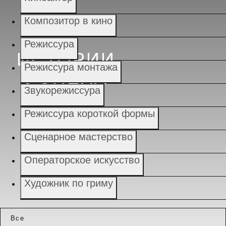
Композитор в кино
Режиссура
ИСТОРИИ
Режиссура монтажа
УСПЕХА
Звукорежиссура
Режиссура короткой формы
Сценарное мастерство
Операторское искусство
Художник по гриму