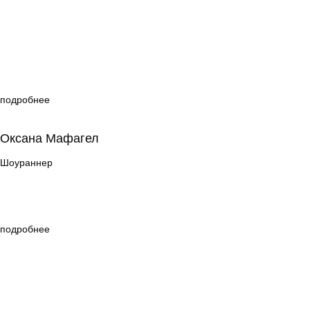
подробнее
Оксана Мафагел
Оксана Мафагел
Шоураннер
Шоураннер
подробнее