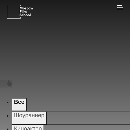
Все
Шоураннер
Киноактер