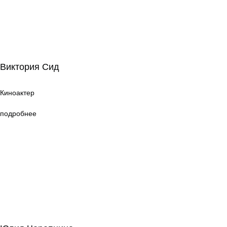
Виктория Сид
Виктория Сид
Киноактер
Киноактер
подробнее
Юлия Черепнина