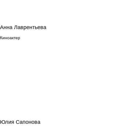
Анна Лаврентьева
Анна Лаврентьева
Киноактер
Киноактер
Юлия Сапонова
Юлия Сапонова
Режиссура