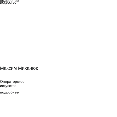
подробнее
искусство
Максим Миханюк
Максим Миханюк
Операторское
искусство
Операторское
искусство
подробнее