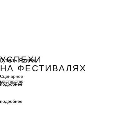
Гузель Яхина
УСПЕХИ
Гузель Яхина
НА ФЕСТИВАЛЯХ
Сценарное
мастерство
Сценарное
мастерство
подробнее
подробнее