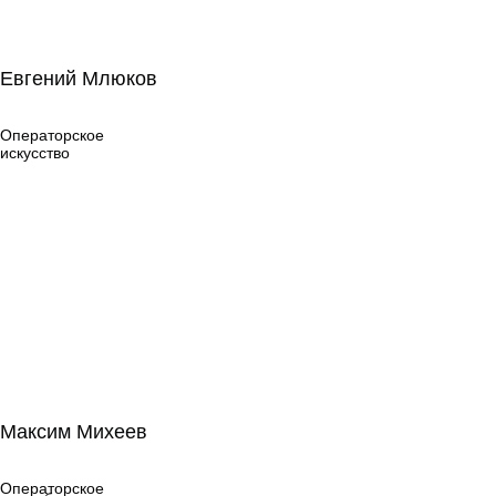
Евгений Млюков
Евгений Млюков
Операторское
искусство
Операторское
искусство
Максим Михеев
Максим Михеев
Операторское
искусство
Операторское