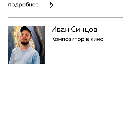
Анна Крутий
Режиссура
монтажа
подробнее
Анна Крутий
Режиссура
монтажа
Елена
Шоураннер