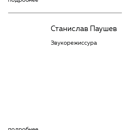
Владимир Мункуев
Режиссура
подробнее
Владимир Мункуев
Режиссура
Байбулат Батуллин
Режиссура
подробнее
Байбулат Батуллин