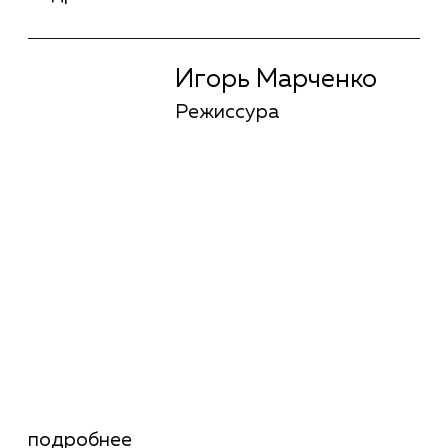
Антон Сазонов
Режиссура
Оксана Мафагел
Шоураннер
подробнее
Оксана Мафагел
Шоураннер