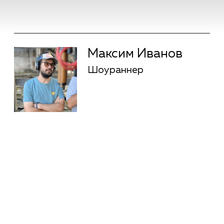
Анна Лаврентьева
Киноактер
подробнее
Анна Лаврентьева
Киноактер