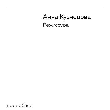
Анна Лаврентьева
Киноактер
Гузель Яхина
Сценарное
мастерство
подробнее
Гузель Яхина
Сценарное
мастерство