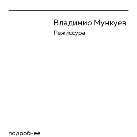
Максим Михеев
Операторское
искусство
подробнее
Максим Михеев
Операторское
искусство
Максим Миханюк
Операторское
искусство
подробнее
Максим Миханюк