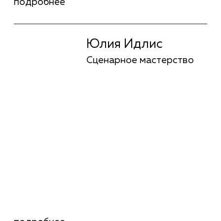
Соня Райзман
Режиссура
Игорь Марченко
Режиссура
подробнее
Игорь Марченко
Режиссура