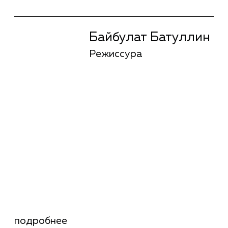
Операторское
искусство
Виктория Сид
Киноактер
подробнее
Виктория Сид
Киноактер