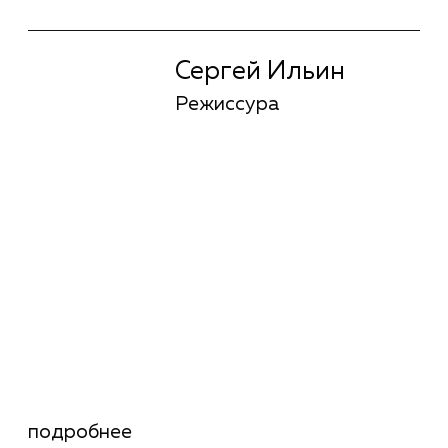
Юлия Черепнина
Киноактер
подробнее
Юлия Черепнина
Киноактер
Анна Лаврентьева
Киноактер
подробнее