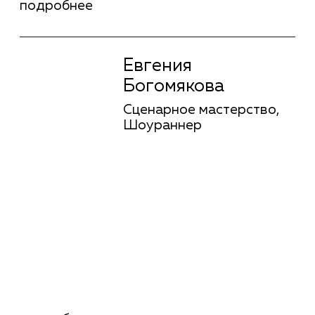
Полковников
Режиссура монтажа
Станислав Паушев
Звукорежиссура
подробнее
Станислав Паушев
Звукорежиссура