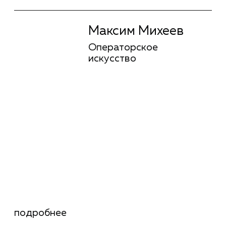
Коршуновой («
спасти нашу Землю».
Фильм «Север
«Последний фильм о любви»,
Сергея Овечко
Сергей Малкин («Режиссура»):
победил в но
приз за лучший сценарий среди
операторскую
коротких метров.
Фалилеева)и п
«Чистый лист», Зинаида
Александра А
Ястржембская («Киноактер»):
женскую роль 
специальный приз жюри
с формулировкой «За яркий
В 2024 году дип
актерский дебют».
«Чёрное» Вики Д
конкурсе коротк
«Вокруг руля», Елизавета
получил Главный
Шереметьева («Режиссура»):
тайга» за лучший
победа в питчинге
короткометражн
документальных проектов
фестиваля. Такж
PREMIER.
победителей фес
второго курса 
«Режиссура» Але
короткий фильм 
и я уйду» получи
«Серебряная тайг