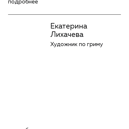
Сергей Малкин
Режиссура
подробнее
Сергей Малкин
Режиссура
Соня Райзман
Режиссура
подробнее