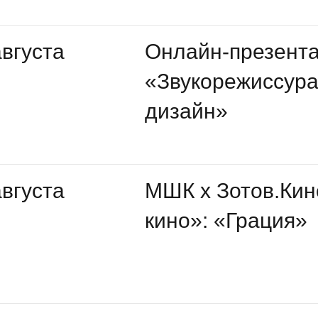
августа
Онлайн-презент
«Звукорежиссура 
дизайн»
августа
МШК х Зотов.Кин
кино»: «Грация»