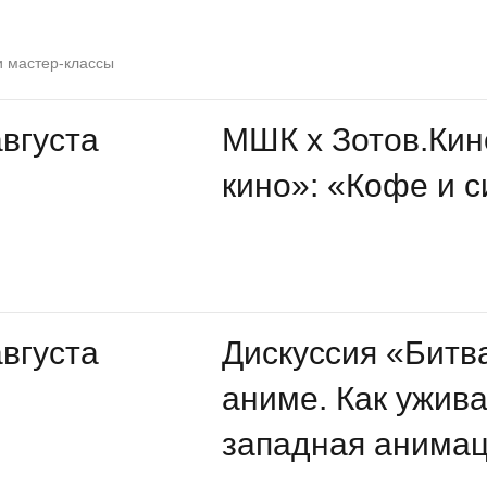
и мастер-классы
августа
МШК х Зотов.Кин
кино»: «Кофе и 
августа
Дискуссия «Битва
аниме. Как ужив
западная анима