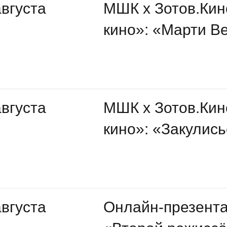
августа
МШК х Зотов.Кин
кино»: «Марти В
августа
МШК х Зотов.Кин
кино»: «Закулис
августа
Онлайн-презент