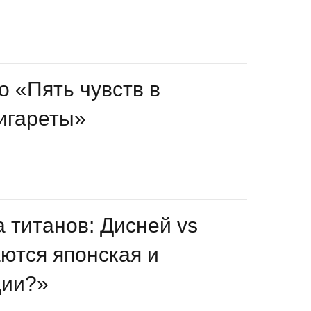
о «Пять чувств в
сигареты»
 титанов: Дисней vs
аются японская и
ции?»