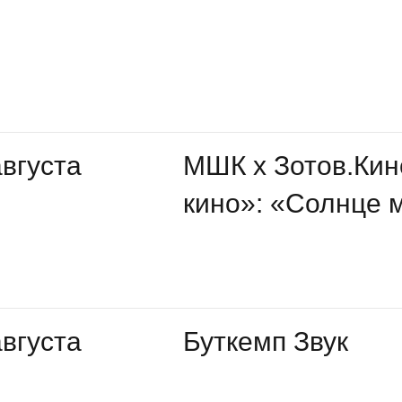
августа
МШК х Зотов.Кин
кино»: «Солнце 
августа
Буткемп Звук